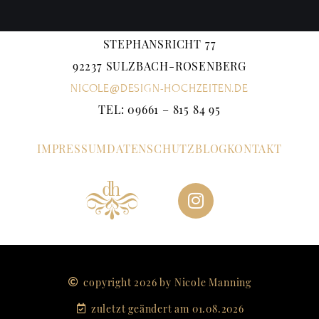
STEPHANSRICHT 77
92237 SULZBACH-ROSENBERG
NICOLE@DESIGN-HOCHZEITEN.DE
TEL: 09661 – 815 84 95
IMPRESSUM
DATENSCHUTZ
BLOG
KONTAKT
d
h
copyright 2026 by Nicole Manning
zuletzt geändert am 01.08.2026