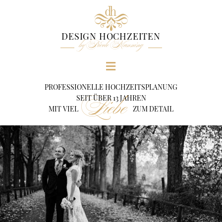
d
h
DESIGN HOCHZEITEN
by Nicole Manning
PROFESSIONELLE HOCHZEITSPLANUNG
Liebe
SEIT ÜBER 13 JAHREN
MIT VIEL
ZUM DETAIL